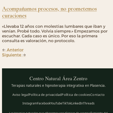
Acompañamos procesos, no prometemos
curaciones
«Llevaba 12 años con molestias lumbares que iban y
venían. Probé todo. Volvía siempre.» Empezamos por
escuchar. Cada caso es único. Por eso la primera
consulta es valoración, no protocolo.
←
Anterior
Siguiente
→
Centro Natural
Área Zentro
Terapias naturales e hipnoterapia integrativa en Plasencia.
Aviso legal
Política de privacidad
Política de cookies
Contacto
Instagram
Facebook
YouTube
TikTok
LinkedIn
Threads
Las terapias naturales que ofrecemos son técnicas de acompañamiento del