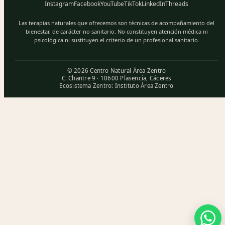
Instagram
Facebook
YouTube
TikTok
LinkedIn
Threads
Las terapias naturales que ofrecemos son técnicas de acompañamiento del
bienestar, de carácter no sanitario. No constituyen atención médica ni
psicológica ni sustituyen el criterio de un profesional sanitario.
© 2026 Centro Natural Área Zentro
C. Chantre 9 · 10600 Plasencia, Cáceres
Ecosistema Zentro:
Instituto Área Zentro