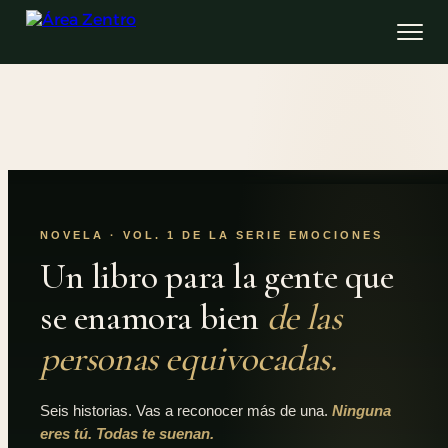
NOVELA · VOL. 1 DE LA SERIE EMOCIONES
Un libro para la gente que
se enamora bien
de las
personas equivocadas.
Seis historias. Vas a reconocer más de una.
Ninguna
eres tú. Todas te suenan.