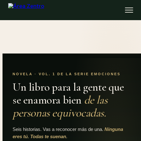
NOVELA · VOL. 1 DE LA SERIE EMOCIONES
Un libro para la gente que
se enamora bien
de las
personas equivocadas.
Seis historias. Vas a reconocer más de una.
Ninguna
eres tú. Todas te suenan.