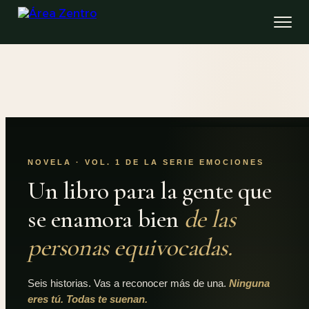
NOVELA · VOL. 1 DE LA SERIE EMOCIONES
Un libro para la gente que
se enamora bien
de las
personas equivocadas.
Seis historias. Vas a reconocer más de una.
Ninguna
eres tú. Todas te suenan.