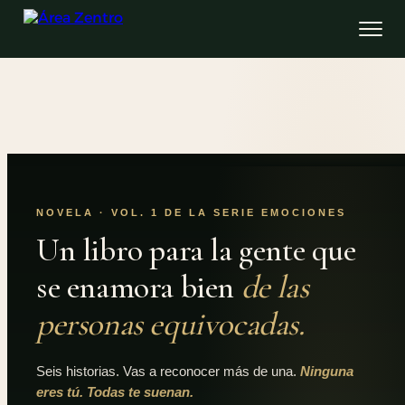
NOVELA · VOL. 1 DE LA SERIE EMOCIONES
Un libro para la gente que
se enamora bien
de las
personas equivocadas.
Seis historias. Vas a reconocer más de una.
Ninguna
eres tú. Todas te suenan.