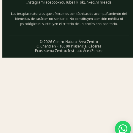
Instagram
Facebook
YouTube
TikTok
LinkedIn
Threads
Las terapias naturales que ofrecemos son técnicas de acompañamiento del
bienestar, de carácter no sanitario. No constituyen atención médica ni
psicológica ni sustituyen el criterio de un profesional sanitario.
© 2026 Centro Natural Área Zentro
C. Chantre 9 · 10600 Plasencia, Cáceres
Ecosistema Zentro:
Instituto Área Zentro