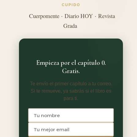
CUPIDO
Cuerpomente
·
Diario HOY
·
Revista
Grada
Empieza por el capítulo 0.
Gratis.
Te envío el primer capítulo a tu correo.
Si te remueve, ya sabrás si el libro es
para ti.