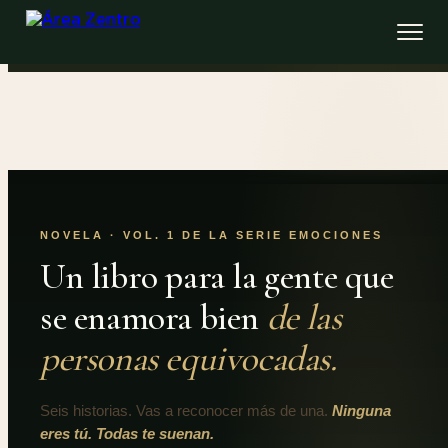
NOVELA · VOL. 1 DE LA SERIE EMOCIONES
Un libro para la gente que
se enamora bien
de las
personas equivocadas.
Seis historias. Vas a reconocer más de una.
Ninguna
eres tú. Todas te suenan.