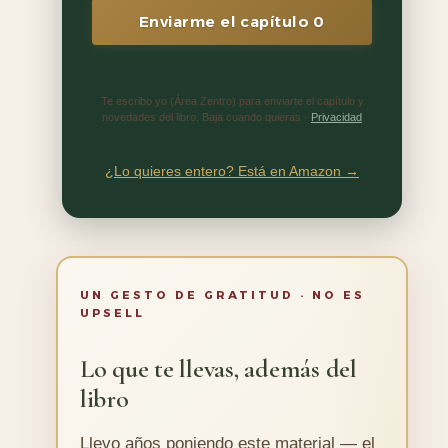
Enviarme el capítulo 0
Te escribo yo (Área Zentro) para enviarte el capítulo y
novedades del libro. Baja cuando quieras ·
Privacidad
¿Lo quieres entero? Está en Amazon →
UN GESTO DE GRATITUD · NO ES
UPSELL
Lo que te llevas, además del
libro
Llevo años poniendo este material — el