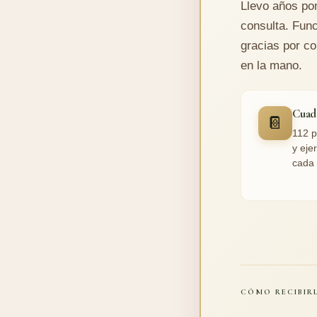
Llevo años po
consulta. Func
gracias por co
en la mano.
Cuad
📔
112 p
y eje
cada 
CÓMO RECIBIRL