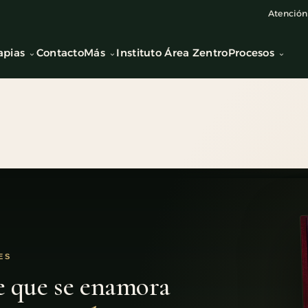
Atención 
apias
Contacto
Más
Instituto Área Zentro
Procesos
ES
e que se enamora