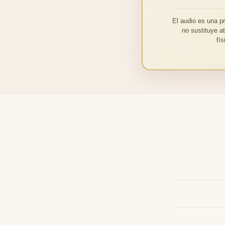
El audio es una p
no sustituye a
fí