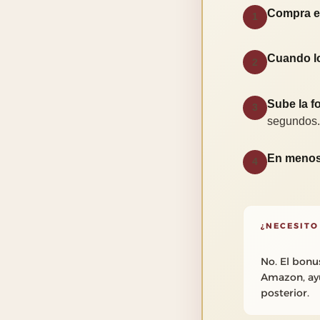
Compra el
1
Cuando l
2
Sube la fo
3
segundos.
En menos
4
¿NECESITO
No. El bonu
Amazon, ayu
posterior.