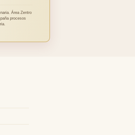
naria. Área Zentro
ompaña procesos
ia.