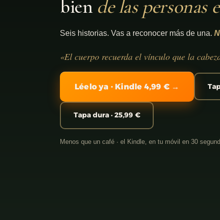
bien
de las personas 
Seis historias. Vas a reconocer más de una.
N
«El cuerpo recuerda el vínculo que la cabez
Léelo ya · Kindle 4,99 € →
Tap
Tapa dura · 25,99 €
Menos que un café · el Kindle, en tu móvil en 30 segun