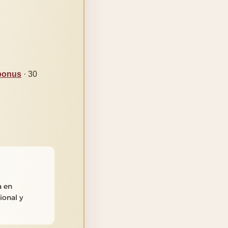
-bonus
· 30
a en
ional y