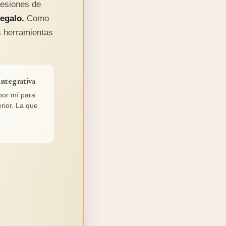
sesiones de
regalo.
Como
s herramientas
integrativa
por mí para
rior. La que