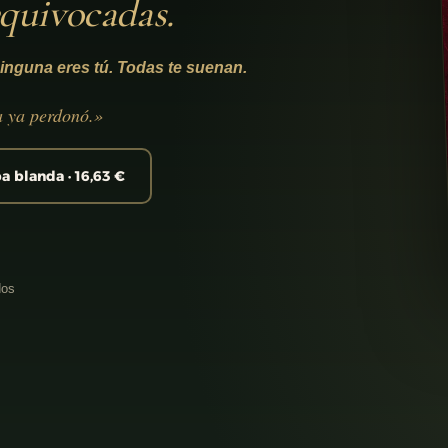
equivocadas.
inguna eres tú. Todas te suenan.
a ya perdonó.»
a blanda · 16,63 €
dos