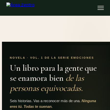
NOVELA · VOL. 1 DE LA SERIE EMOCIONES
Un libro para la gente que
se enamora bien
de las
personas equivocadas.
Seis historias. Vas a reconocer más de una.
Ninguna
eres tú. Todas te suenan.