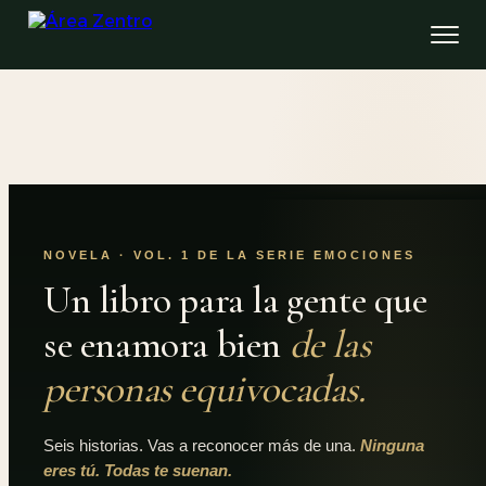
NOVELA · VOL. 1 DE LA SERIE EMOCIONES
Un libro para la gente que
se enamora bien
de las
personas equivocadas.
Seis historias. Vas a reconocer más de una.
Ninguna
eres tú. Todas te suenan.