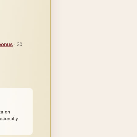
-bonus
· 30
ta en
cional y