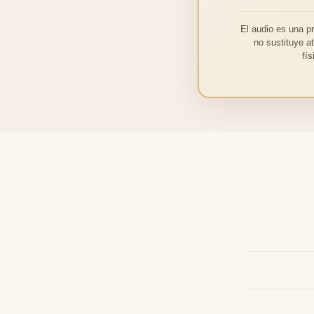
El audio es una p
no sustituye a
fí