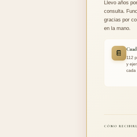
Llevo años po
consulta. Func
gracias por co
en la mano.
Cuad
📔
112 p
y eje
cada 
CÓMO RECIBIRL