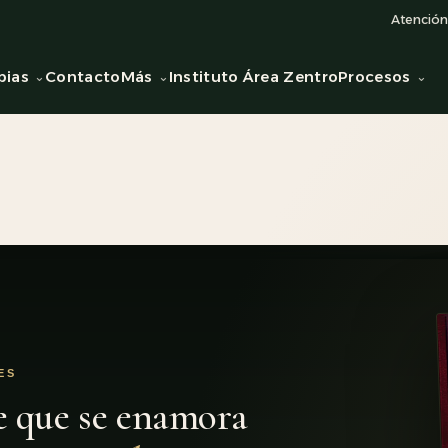
Atención 
pias
Contacto
Más
Instituto Área Zentro
Procesos
ES
e que se enamora