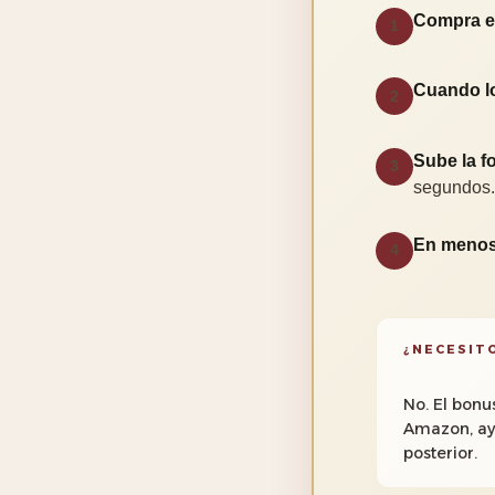
Compra el
1
Cuando l
2
Sube la fo
3
segundos.
En menos
4
¿NECESIT
No. El bonu
Amazon, ayu
posterior.