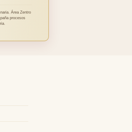
naria. Área Zentro
ompaña procesos
ia.