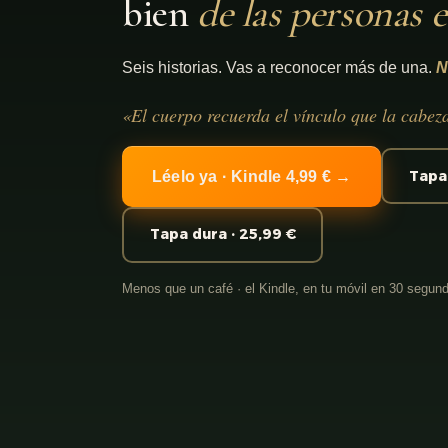
bien
de las personas 
Seis historias. Vas a reconocer más de una.
N
«El cuerpo recuerda el vínculo que la cabez
Tapa 
Léelo ya · Kindle 4,99 € →
Tapa dura · 25,99 €
Menos que un café · el Kindle, en tu móvil en 30 segun