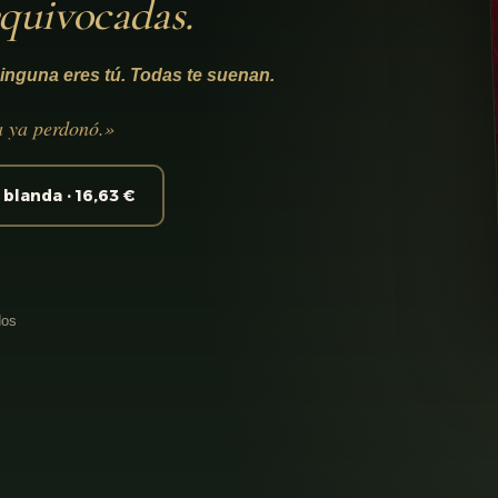
equivocadas.
inguna eres tú. Todas te suenan.
a ya perdonó.»
blanda · 16,63 €
dos