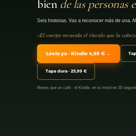
bien
de las personas 
Seis historias. Vas a reconocer más de una.
N
«El cuerpo recuerda el vínculo que la cabez
Léelo ya · Kindle 4,99 € →
Tap
Tapa dura · 25,99 €
Menos que un café · el Kindle, en tu móvil en 30 segun