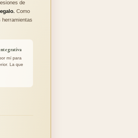
sesiones de
regalo.
Como
s herramientas
integrativa
por mí para
rior. La que