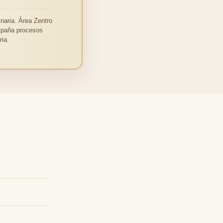
naria. Área Zentro
ompaña procesos
ia.