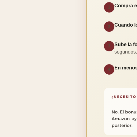
Compra el
1
Cuando l
2
Sube la fo
3
segundos.
En menos
4
¿NECESITO
No. El bonu
Amazon, ayu
posterior.