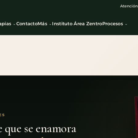
Atención 
apias
Contacto
Más
Instituto Área Zentro
Procesos
ES
e que se enamora