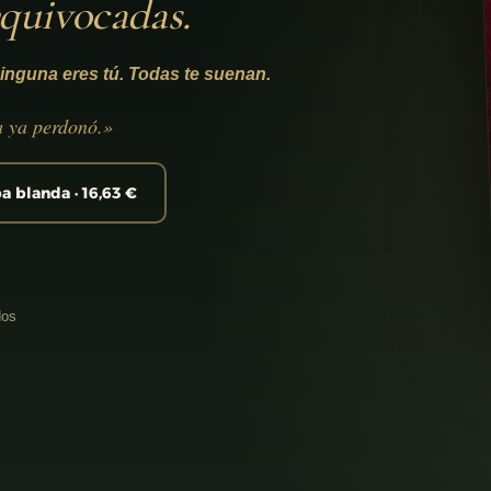
equivocadas.
inguna eres tú. Todas te suenan.
a ya perdonó.»
a blanda · 16,63 €
dos