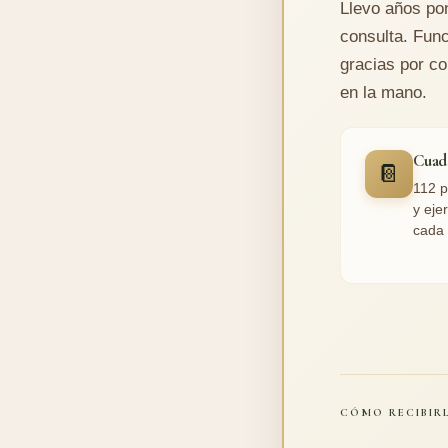
Llevo años po
consulta. Func
gracias por co
en la mano.
Cuad
📔
112 p
y eje
cada 
CÓMO RECIBIRL