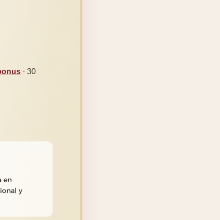
-bonus
· 30
a en
ional y