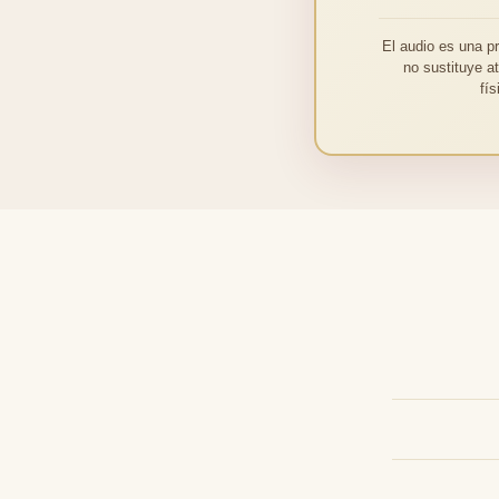
El audio es una p
no sustituye a
fí