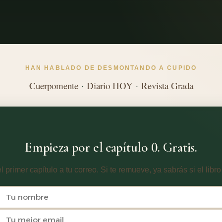
HAN HABLADO DE DESMONTANDO A CUPIDO
Cuerpomente
·
Diario HOY
·
Revista Grada
Empieza por el capítulo 0. Gratis.
l primer capítulo a tu correo. Si te remueve, ya sabrás si el libro 