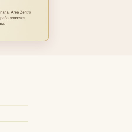
naria. Área Zentro
ompaña procesos
ia.