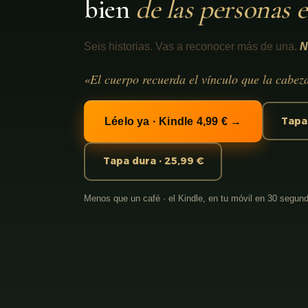
bien
de las personas 
Seis historias. Vas a reconocer más de una.
N
«El cuerpo recuerda el vínculo que la cabez
Tapa 
Léelo ya · Kindle 4,99 € →
Tapa dura · 25,99 €
Menos que un café · el Kindle, en tu móvil en 30 segun