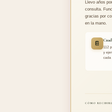
Llevo años po
consulta. Func
gracias por co
en la mano.
Cuad
📔
112 p
y eje
cada 
CÓMO RECIBIRL