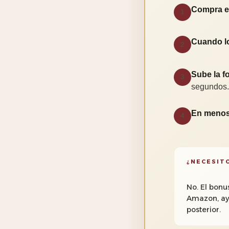
Compra el
1
Cuando l
2
Sube la fo
3
segundos.
En menos
4
¿NECESIT
No. El bonu
Amazon, ayu
posterior.