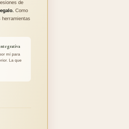
sesiones de
regalo.
Como
s herramientas
integrativa
por mí para
rior. La que