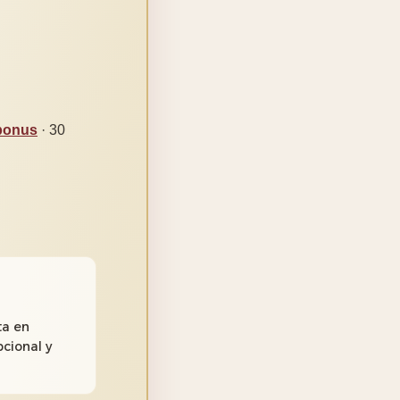
-bonus
· 30
ta en
cional y