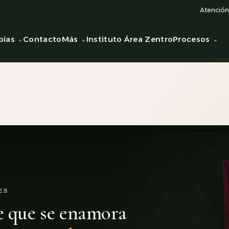
Atención 
pias
Contacto
Más
Instituto Área Zentro
Procesos
ES
e que se enamora