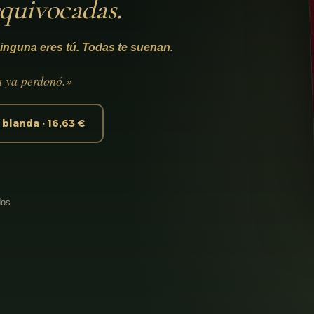
equivocadas.
inguna eres tú. Todas te suenan.
a ya perdonó.»
blanda · 16,63 €
dos