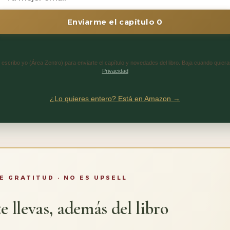
Enviarme el capítulo 0
 escribo yo (Área Zentro) para enviarte el capítulo y novedades del libro. Baja cuando quiera
Privacidad
¿Lo quieres entero? Está en Amazon →
E GRATITUD · NO ES UPSELL
e llevas, además del libro