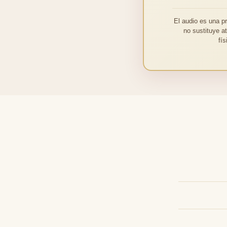
El audio es una p
no sustituye a
fí