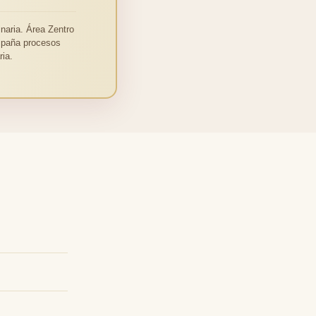
naria. Área Zentro
ompaña procesos
ia.