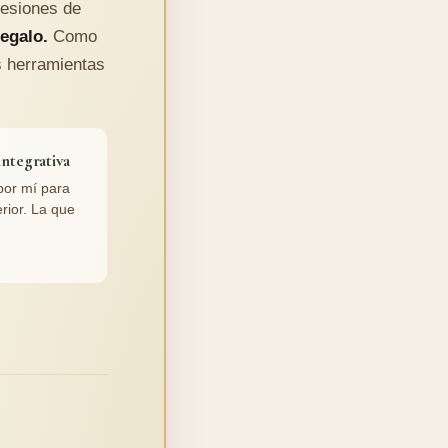
sesiones de
regalo.
Como
s herramientas
integrativa
por mí para
rior. La que