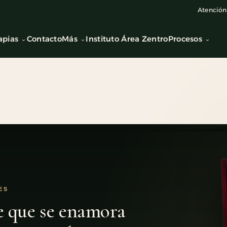
Atención 
apias
Contacto
Más
Instituto Área Zentro
Procesos
ES
e que se enamora