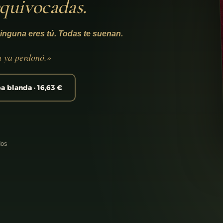
equivocadas.
inguna eres tú. Todas te suenan.
a ya perdonó.»
a blanda · 16,63 €
dos