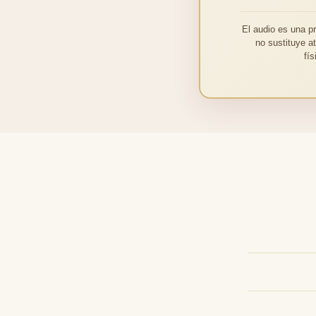
El audio es una p
no sustituye a
fí