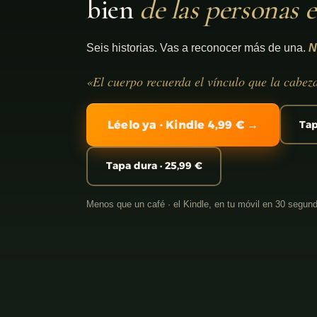
bien
de las personas 
Seis historias. Vas a reconocer más de una.
N
«El cuerpo recuerda el vínculo que la cabez
Léelo ya · Kindle 4,99 € →
Tap
Tapa dura · 25,99 €
Menos que un café · el Kindle, en tu móvil en 30 segun