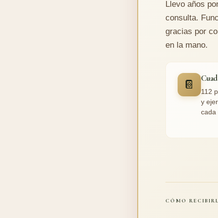
Llevo años po
consulta. Func
gracias por co
en la mano.
Cuad
📔
112 p
y eje
cada 
CÓMO RECIBIRL