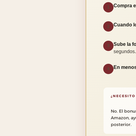
Compra el
1
Cuando l
2
Sube la fo
3
segundos.
En menos
4
¿NECESITO
No. El bonu
Amazon, ayu
posterior.