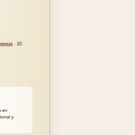
-bonus
· 30
a en
ional y