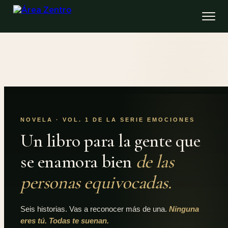
NOVELA · VOL. 1 DE LA SERIE EMOCIONES
Un libro para la gente que
se enamora bien
de las
personas equivocadas.
Seis historias. Vas a reconocer más de una.
Ninguna
eres tú. Todas te suenan.